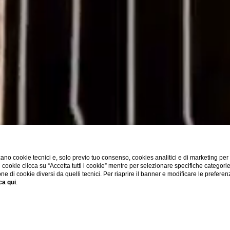
ano cookie tecnici e, solo previo tuo consenso, cookies analitici e di marketing per
di cookie clicca su “Accetta tutti i cookie” mentre per selezionare specifiche categori
one di cookie diversi da quelli tecnici. Per riaprire il banner e modificare le preferen
ca qui
.